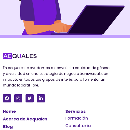
En Aequales te ayudamos a convertir la equidad de género
y diversidad en una estrategia de negocio transversal, con
impacto en todos tus grupos de interés para fomentar un
mundo laboral libre.
F
I
T
L
a
n
w
i
c
s
i
n
e
t
t
k
Home
Servicios
b
a
t
e
o
g
e
d
Formación
Acerca de Aequales
o
r
r
i
k
a
n
Consultoría
Blog
m
-