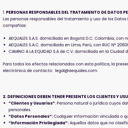
1.
PERSONAS RESPONSABLES DEL TRATAMIENTO DE DATOS P
Las personas responsables del tratamiento y uso de los Datos Pe
compañías:
AEQUALES S.A.S. domiciliada en Bogotá D.C. Colombia, con n
AEQUALES S.A.C. domiciliada en Lima, Perú, con RUC N° 206
CAMINO A LA EQUIDAD S.A de C.V. domiciliada en la Ciudad de
Para todos los efectos relacionados con esta política, la pres
electrónica de contacto:
legal@aequales.com
.
2.
DEFINICIONES DEBEN TENER PRESENTE LOS CLIENTES Y US
“Clientes y Usuarios”
: Persona natural o jurídica cuyos d
personales.
“Datos Personales”:
Cualquier información vinculada o qu
“Información Privilegiada”:
Aquellos datos que no clasif