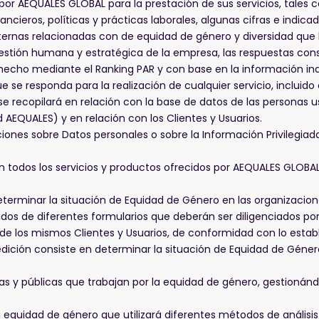
 por AEQUALES GLOBAL para la prestación de sus servicios, tales
ancieros, políticas y prácticas laborales, algunas cifras e indi
internas relacionadas con de equidad de género y diversidad que 
estión humana y estratégica de la empresa, las respuestas cons
 hecho mediante el Ranking PAR y con base en la información i
e se responda para la realización de cualquier servicio, incluido
se recopilará en relación con la base de datos de las personas u
EQUALES) y en relación con los Clientes y Usuarios.
ones sobre Datos personales o sobre la Información Privilegiada
n todos los servicios y productos ofrecidos por AEQUALES GLOBAL
erminar la situación de Equidad de Género en las organizacione
dos de diferentes formularios que deberán ser diligenciados por l
 de los mismos Clientes y Usuarios, de conformidad con lo estab
 medición consiste en determinar la situación de Equidad de Géne
s y públicas que trabajan por la equidad de género, gestionánd
.
 equidad de género que utilizará diferentes métodos de análisis