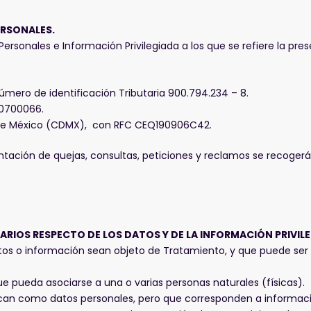
ERSONALES.
rsonales e Información Privilegiada a los que se refiere la prese
úmero de identificación Tributaria 900.794.234 – 8.
00700066.
 México (CDMX), ‬‬con RFC CEQ190906C42. ‬‬‬‬‬
entación de quejas, consultas, peticiones y reclamos se recogerá
UARIOS RESPECTO DE LOS DATOS Y DE LA INFORMACIÓN PRIVIL
atos o información sean objeto de Tratamiento, y que puede ser o
e pueda asociarse a una o varias personas naturales (físicas).
ican como datos personales, pero que corresponden a informac