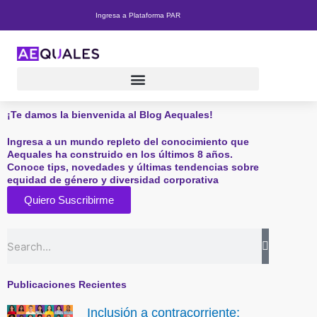
Ir
Ingresa a Plataforma PAR
al
contenido
¡Te damos la bienvenida al Blog Aequales!
Ingresa a un mundo repleto del conocimiento que
Aequales ha construido en los últimos 8 años.
Conoce tips, novedades y últimas tendencias sobre
equidad de género y diversidad corporativa
Quiero Suscribirme
Buscar
Publicaciones Recientes
Inclusión a contracorriente: