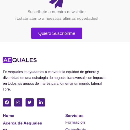
Suscríbete a nuestro newsletter
¡Estate atento a nuestras últimas novedades!
Quiero Suscribirme
En Aequales te ayudamos a convertir la equidad de género y
diversidad en una estrategia de negocio transversal, con impacto
en todos tus grupos de interés para fomentar un mundo laboral
libre.
F
I
T
L
a
n
w
i
c
s
i
n
e
t
t
k
Home
Servicios
b
a
t
e
o
g
e
d
Formación
Acerca de Aequales
o
r
r
i
k
a
n
Consultoría