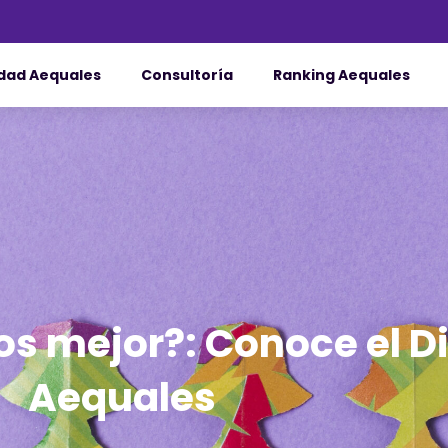
dad Aequales
Consultoría
Ranking Aequales
s mejor?: Conoce el D
Aequales