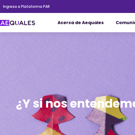
Ir
Ingresa a Plataforma PAR
al
contenido
Acerca de Aequales
Comuni
¿Y si nos entendemo