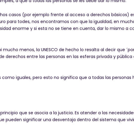
mples, a que a todas las personas se les debe dar lo mismo.
chos casos (por ejemplo frente al acceso a derechos básicos) e
seguro para todes, nos encontramos con que la igualdad, en mucha
sidad enorme y si esta no se tiene en cuenta, dar lo mismo a c
ni mucho menos, la UNESCO de hecho lo resalta al decir que ´po
e derechos entre las personas en las esferas privada y pública q
s como iguales, pero esto no significa que a todas las personas 
incipio que se asocia a la justicia. Es atender a las necesidad
que pueden significar una desventaja dentro del sistema que viv