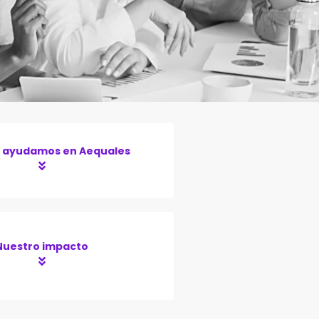
 ayudamos en Aequales
Nuestro impacto