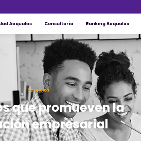
dad Aequales
Consultoría
Ranking Aequales
Servicios
os que promueven la
ución empresarial