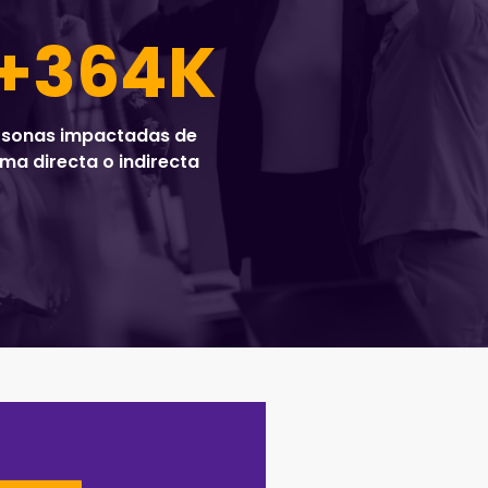
+
364
K
rsonas impactadas de
ma directa o indirecta