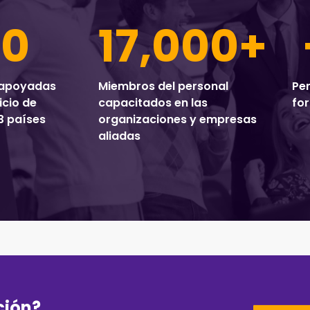
30
17,000
+
 apoyadas
Miembros del personal
Pe
icio de
capacitados en las
for
13 países
organizaciones y empresas
aliadas
ción?