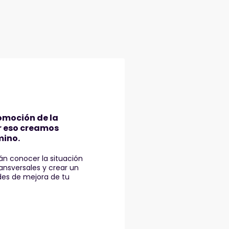
omoción de la
r eso creamos
mino.
án conocer la situación
ansversales y crear un
des de mejora de tu