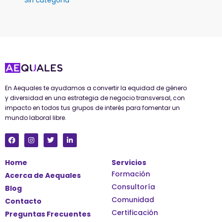
Sin categoría
En Aequales te ayudamos a convertir la equidad de género
y diversidad en una estrategia de negocio transversal, con
impacto en todos tus grupos de interés para fomentar un
mundo laboral libre.
F
I
T
L
a
n
w
i
c
s
i
n
e
t
t
k
Home
Servicios
b
a
t
e
o
g
e
d
Formación
Acerca de Aequales
o
r
r
i
k
a
n
Consultoría
Blog
m
-
i
Comunidad
Contacto
n
Certificación
Preguntas Frecuentes