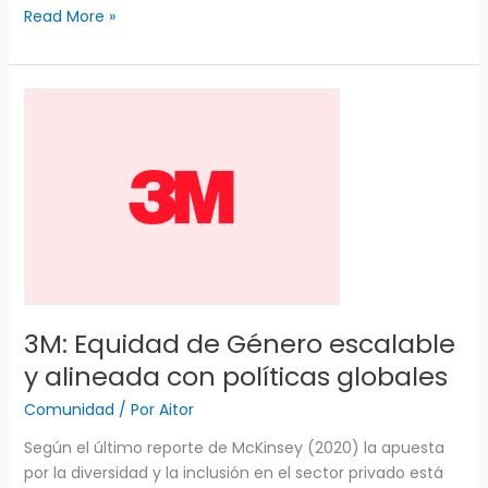
Read More »
3M:
Equidad
de
Género
escalable
y
alineada
con
políticas
globales
3M: Equidad de Género escalable
y alineada con políticas globales
Comunidad
/ Por
Aitor
Según el último reporte de McKinsey (2020) la apuesta
por la diversidad y la inclusión en el sector privado está