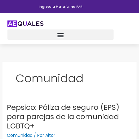
Ir
Ingresa a Plataforma PAR
al
contenido
Comunidad
Pepsico: Póliza de seguro (EPS)
Pepsico:
Póliza
para parejas de la comunidad
de
LGBTQ+
seguro
(EPS)
Comunidad
/ Por
Aitor