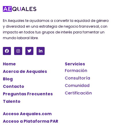
En Aequales te ayudamos a convertir la equidad de género
y diversidad en una estrategia de negocio transversal, con
impacto en todos tus grupos de interés para fomentar un
mundo laboral libre.
F
I
T
L
a
n
w
i
c
s
i
n
e
t
t
k
Home
Servicios
b
a
t
e
o
g
e
d
Formación
Acerca de Aequales
o
r
r
i
k
a
n
Consultoría
Blog
m
-
i
Comunidad
Contacto
n
Certificación
Preguntas Frecuentes
Talento
Acceso Aequales.com
Acceso a Plataforma PAR