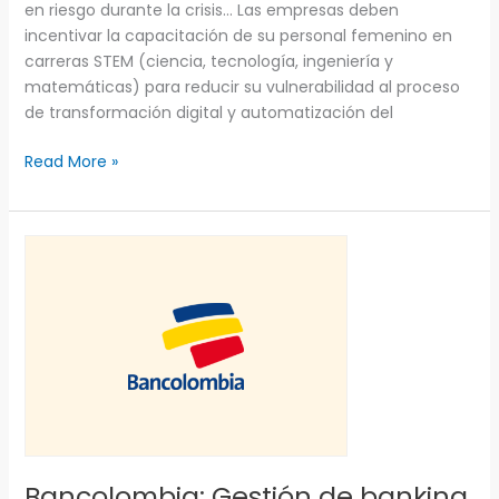
en riesgo durante la crisis… Las empresas deben
incentivar la capacitación de su personal femenino en
carreras STEM (ciencia, tecnología, ingeniería y
matemáticas) para reducir su vulnerabilidad al proceso
de transformación digital y automatización del
Read More »
Bancolombia:
Gestión
de
banking
a
través
de
la
participación
Bancolombia: Gestión de banking