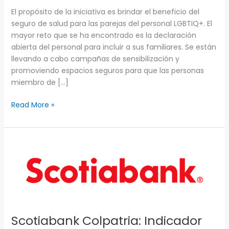
para
El propósito de la iniciativa es brindar el beneficio del
parejas
seguro de salud para las parejas del personal LGBTIQ+. El
de
mayor reto que se ha encontrado es la declaración
la
abierta del personal para incluir a sus familiares. Se están
comunidad
llevando a cabo campañas de sensibilización y
LGBTQ+
promoviendo espacios seguros para que las personas
miembro de […]
Read More »
Scotiabank
Colpatria:
Indicador
de
diversidad
atado
a
Scotiabank Colpatria: Indicador
bonificación