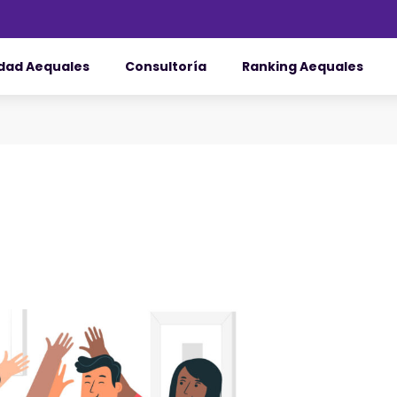
dad Aequales
Consultoría
Ranking Aequales