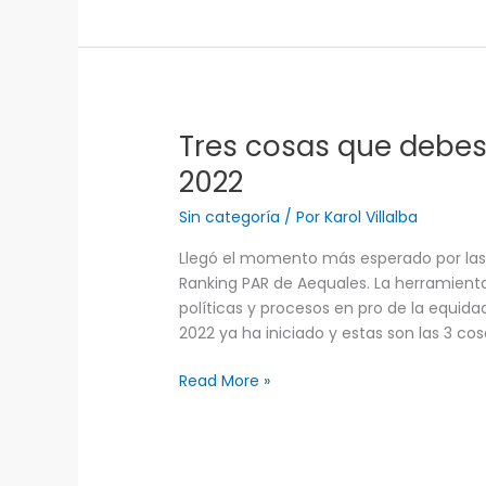
Tres cosas que debes
Tres
cosas
2022
que
debes
Sin categoría
/ Por
Karol Villalba
saber
Llegó el momento más esperado por la
sobre
Ranking PAR de Aequales. La herramien
el
políticas y procesos en pro de la equida
Ranking
2022 ya ha iniciado y estas son las 3 co
PAR
2022
Read More »