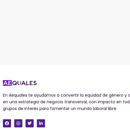
En Aequales te ayudamos a convertir la equidad de género y d
en una estrategia de negocio transversal, con impacto en tod
grupos de interés para fomentar un mundo laboral libre.
F
I
T
L
a
n
w
i
c
s
i
n