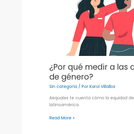
las
organizaciones
en
equidad
de
género?
¿Por qué medir a las
de género?
Sin categoría
/ Por
Karol Villalba
Aequales te cuenta cómo la equidad de
latinoamérica.
Read More »