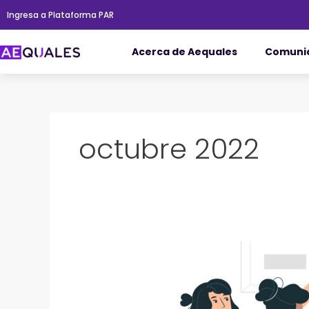
Ir
Ingresa a Plataforma PAR
al
contenido
Acerca de Aequales
Comuni
octubre 2022
¿Por
qué
medir
a