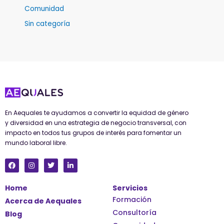
Comunidad
Sin categoría
En Aequales te ayudamos a convertir la equidad de género
y diversidad en una estrategia de negocio transversal, con
impacto en todos tus grupos de interés para fomentar un
mundo laboral libre.
F
I
T
L
a
n
w
i
c
s
i
n
e
t
t
k
Home
Servicios
b
a
t
e
o
g
e
d
Formación
Acerca de Aequales
o
r
r
i
k
a
n
Consultoría
Blog
m
-